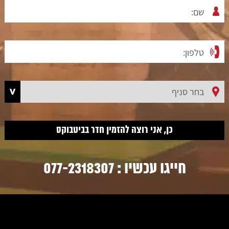
חייגו עכשיו :
077-2318307