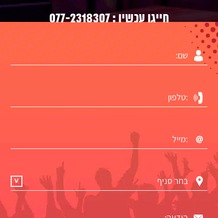
077-2318307
חייגו עכשיו :