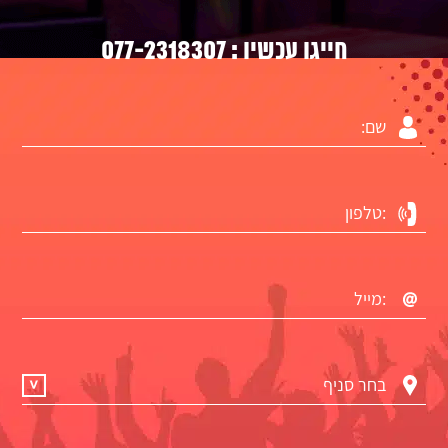
077-2318307
חייגו עכשיו :