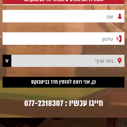
חייגו עכשיו :
077-2318307