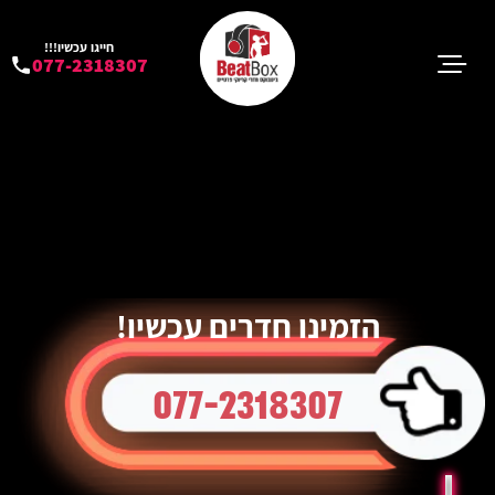
חייגו עכשיו!!!
077-2318307
הזמינו חדרים עכשיו!
077-2318307