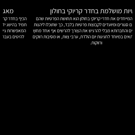
מאגר שירים עשיר בחדר קריוקי בחולון
הכיף בחדר קריוקי בחולון ממשיך בזכות מאגר שירים נרחב ומעודכן שנמצא
תמיד בהישג יד. חדרי הקריוקי מתממשקים עם אפליקציות קריוקי מתקדמות
ה
המאפשרות גישה לעשרות אלפי שירים מכל הז'אנרים – פופ, רוק, מזרחית,
ט
להיטים בעברית ולועזית, וכל מה שביניהם. כל אחד יכול למצוא את השיר
אי
שמשקף אותו וליהנות מחוויית שירה מדליקה.