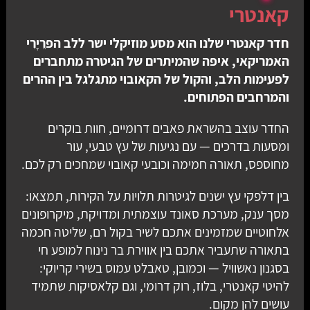
קאנטרי
חדר קאנטרי שלנו הוא מסע מוזיקלי ישר ללב הפרֵיָרִי
האמריקאי, איפה שהמיתרים של הגיטרה מתחברים
לפעימות הלב, והקול של הקאובוי מתגלגל בין ההרים
והמרחבים הפתוחים.
החדר עוצב בהשראת פאבים דרומיים, חוות בוקרים
ומסעות בדרכים — עם נגיעות של עץ טבעי, עור
מחוספס, תאורה חמימה וכובעי קאובוי שמחכים רק לכם.
בין דלפקי עץ ישנים לגיטרות תלויות על הקירות, תמצאו:
מסך ענק, מערכת סאונד עוצמתית ומדויקת, מיקרופונים
אלחוטיים שמזמינים אתכם לשיר בקול רם, שליטה חכמה
בתאורה שתעביר אתכם בין אווירת בר נינוח למופע חי
בסגנון נאשוויל — וכמובן, טאבלט עמוס בשירי קריוקי:
להיטי קאנטרי, בלוז, רוק דרומי, וגם קלאסיקות שתמיד
עושים להן מקום.