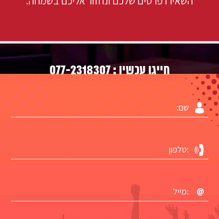
השאירו פרטים שלכם ונחזור אליכם בשמחה.
077-2318307
חייגו עכשיו :