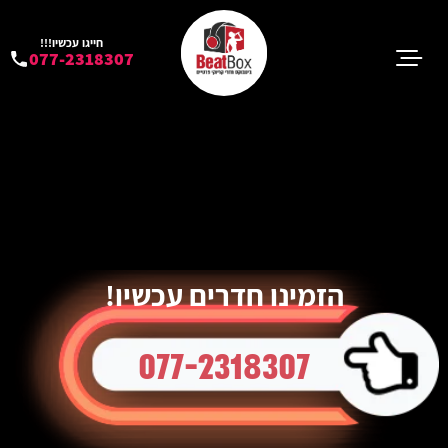
חייגו עכשיו!!!
077-2318307
הזמינו חדרים עכשיו!
077-2318307