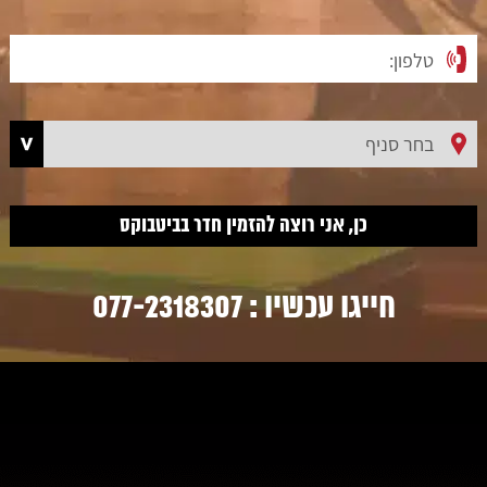
חייגו עכשיו :
077-2318307