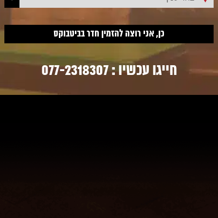
חייגו עכשיו :
077-2318307