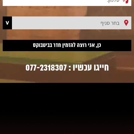
חייגו עכשיו :
077-2318307