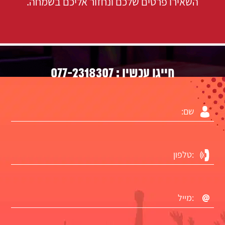
השאירו פרטים שלכם ונחזור אליכם בשמחה.
077-2318307
חייגו עכשיו :