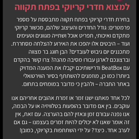
למצוא חדרי קריוקי בפתח תקווה
בחירת
חדרי קריוקי בפתח תקווה
מתבססת על מספר
פרמטרים: גודל החדרים והעיצוב שלהם, מכשור קריוקי
מתקדם ואיכותי, תפריט אוכל ושתייה מגוונים וטעימים
ועוד – היבטים אלו יהפכו את האירוע להצלחה מסחררת.
מתכננים יום גיבוש לעובדים? הבן חוגג בר מצווה
וברצונכם לארגן עבורו מסיבה מהנה? צרו קשר בהקדם
עם BeatBox ודרישותיכם יקבלו את המענה המדויק
ביותר! כמו כן, מוזמנים להשתתף בסיור הווירטואלי
באתר החברה – ולהבין כי מדובר במומחים בתחום.
לכל אחד מאתנו ישנו זמר או זמרת אהובים אחריהם אנו
עוקבים. בין אם מדובר בהופעות בטלוויזיה או על הבמה,
אנו נפנה עבורם זמן ונאזין להם בהערצה. עם זאת, אין
זה אומר שאנו לא יכולים להיות זמרים בעצמנו – גם אם
לערב אחד. כיצד? על ידי השתתפות בקריוקי, כמובן!