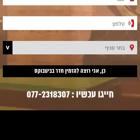
חייגו עכשיו :
077-2318307