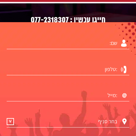
077-2318307
חייגו עכשיו :