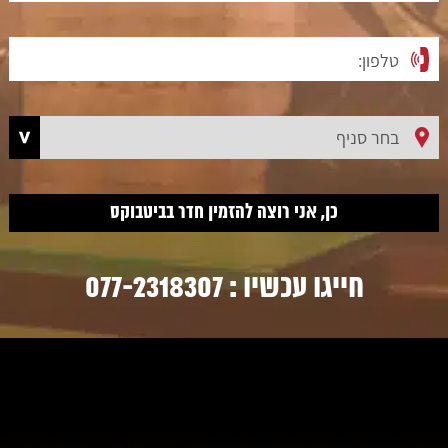
חייגו עכשיו :
077-2318307