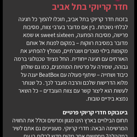
חדר קריוקי בתל אביב
בזכות חדר קריוקי בתל אביב, תוכלו להפוך כל חגיגה
לבלתי נשכחת. בין אם מדובר בערבי צוות, מסיבות
פרישה, מסיבות הפתעה, sweet sixteen או שמא
מדובר במסיבת רווקות – במקום לפנות אל אותם
מקומות בילוי מוכרים ושגרתיים, מומלץ להפתיע את
האורחים עם חגיגה ייחודית. החל מציוד טכנולוגי ברמה
גבוהה, שמירה על פרטיות המוזמנים, כמו גם שולחן
כיבוד ושתייה – שיתוף פעולה עם BeatBox יענה על
מלוא הדרישות שלכם והרבה מעבר לכך. כל שנותר
לעשות הוא ליצור קשר עם צוות העובדים – כל השאר
נמצא בידיים טובות.
ביטבוקס חדרי קריוקי פרטיים
תחום הבילויים בארץ הינו מגוון ומרשים וכולל את החוויה
המרשימה הבאה: חדרי קריוקי. מעוניינים גם אתם לשיר
במקהלה? מחפשים אחר מקום חדש לבלות בו עם