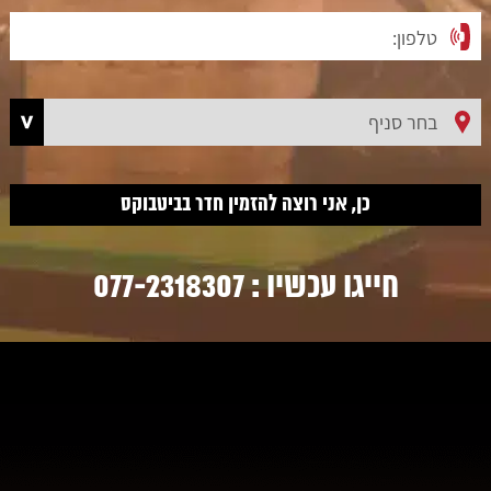
חייגו עכשיו :
077-2318307