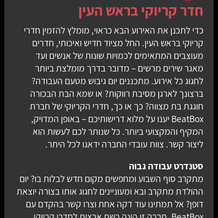
חדר קריוקי בראש העין
כדי לתכנן את האירוע הבא כראוי, מומלץ להזמין חדרי
קריוקי בראש העין. החל מציוד חדיש ואיכותי, חדרים
מעוצבים המתאימים לכמויות שונות של אנשים ועד
מאגר שירים מרשים – מדובר בדרך מומלצת ביותר
לחגוג כל אירוע. מתכננים יום גיבוש מטעם העבודה?
ברצונך לארגן מסיבת רווקות? או שמא הבת הבכורה
חוגגת בת מצווה? כך או כך, חדרי הקריוקי של חברת
BeatBox יענו על מלוא דרישותיכם – באופן המדויק,
המקיף והמקצועי ביותר. כל שנותר לכם לעשות הוא
ליצור קשר. צוות עובדי החברה ידאגו לכל היתר.
סטנדרט עבודה גבוה
מתקרב סוף השבוע ומחפשים מקום חדש לבלות בו? יום
ההולדת מתקרב ובא ומעוניינים לחגוג אותו בצורה יוצאת
דופן? אל תמתינו עוד דקה אחת וצרו קשר בהקדם עם
BeatBox. חברה זו הינה רשת ארצית לחדרי קריוקי