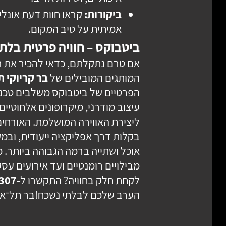
ביקורות:
קראו חוות דעת אונלי
אמיתית על טיב המקום.
ביטבוקס – חוויה פרטית בלת
אם טרם נתקלתם, כדאי להכיר את ר
המותגים המובילים של
בר קריוקי ת
הפרטיים של ביטבוקס משלבים טכנו
עיצוב מודרני, מיקרופונים אלחוטיים
ליצירת האווירה המושלמת. האורחים 
בקלות דרך אפליקציה ייעודית, ובמק
אוכל ושתייה ברמה הגבוהה ביותר. מ
מבילויים רומנטיים ועד אירועים עסק
לקחת חלק בחוויה? התקשרו ל-
307
הערב שלכם לבלתי נשכח!בר תל־אב