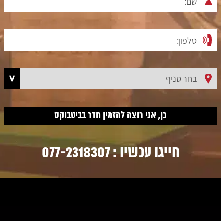
חייגו עכשיו :
077-2318307