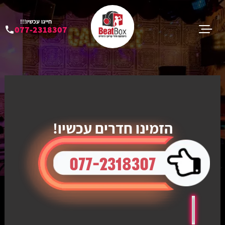
חייגו עכשיו!!!
077-2318307
הזמינו חדרים עכשיו!
077-2318307