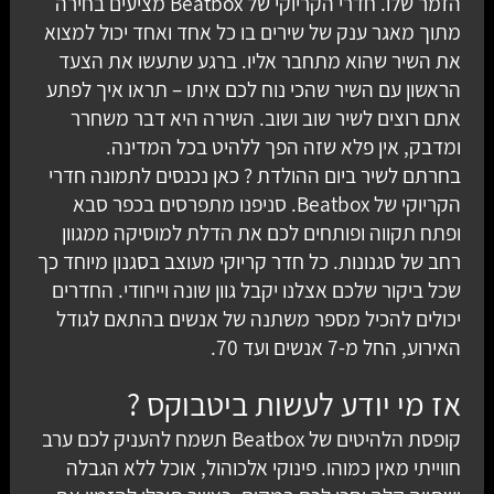
הזמר שלו. חדרי הקריוקי של Beatbox מציעים בחירה
מתוך מאגר ענק של שירים בו כל אחד ואחד יכול למצוא
את השיר שהוא מתחבר אליו. ברגע שתעשו את הצעד
הראשון עם השיר שהכי נוח לכם איתו – תראו איך לפתע
אתם רוצים לשיר שוב ושוב. השירה היא דבר משחרר
ומדבק, אין פלא שזה הפך ללהיט בכל המדינה.
בחרתם לשיר ביום ההולדת ? כאן נכנסים לתמונה חדרי
הקריוקי של Beatbox. סניפנו מתפרסים בכפר סבא
ופתח תקווה ופותחים לכם את הדלת למוסיקה ממגוון
רחב של סגנונות. כל חדר קריוקי מעוצב בסגנון מיוחד כך
שכל ביקור שלכם אצלנו יקבל גוון שונה וייחודי. החדרים
יכולים להכיל מספר משתנה של אנשים בהתאם לגודל
האירוע, החל מ-7 אנשים ועד 70.
אז מי יודע לעשות ביטבוקס ?
קופסת הלהיטים של Beatbox תשמח להעניק לכם ערב
חווייתי מאין כמוהו. פינוקי אלכוהול, אוכל ללא הגבלה